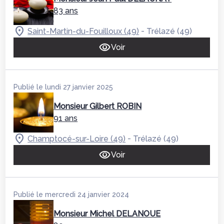
83 ans
-
Saint-Martin-du-Fouilloux (49)
Trélazé (49)
Voir
Publié le lundi 27 janvier 2025
Monsieur Gilbert ROBIN
91 ans
-
Champtocé-sur-Loire (49)
Trélazé (49)
Voir
Publié le mercredi 24 janvier 2024
Monsieur Michel DELANOUE