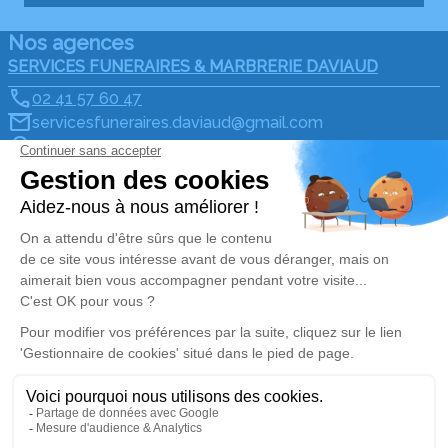
Nos agences
SERVICES FUNERAIRES & MARBRERIE DAVIAUD
02 41 57 60 47
servicesfuneraires.daviaud@gmail.com
34 Rue du Vieux Pont - 49290 - Chalonnes-sur-Loire
5/5 - 5 avis
Pompes Funèbres Marbrerie Daviaud
02 57 54 72 91
pf.daviaud@gmail.com
12, Rue du Grand Moulin - 49170 - Saint-Georges-sur-
Loire
4.9/5 - 79 avis
Nos réseaux sociaux
Mentions légales
Politique de traitement des données personnelles