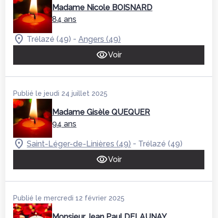
Madame Nicole BOISNARD
84 ans
-
Trélazé (49)
Angers (49)
Voir
Publié le jeudi 24 juillet 2025
Madame Gisèle QUEQUER
94 ans
-
Saint-Léger-de-Linières (49)
Trélazé (49)
Voir
Publié le mercredi 12 février 2025
Monsieur Jean Paul DELAUNAY