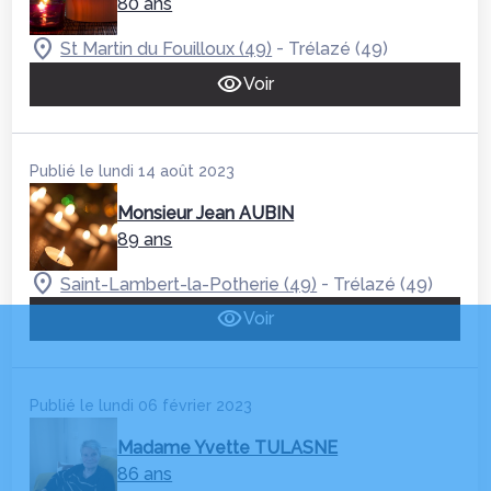
80 ans
-
St Martin du Fouilloux (49)
Trélazé (49)
Voir
Publié le lundi 14 août 2023
Monsieur Jean AUBIN
89 ans
-
Saint-Lambert-la-Potherie (49)
Trélazé (49)
Voir
Publié le lundi 06 février 2023
Madame Yvette TULASNE
86 ans