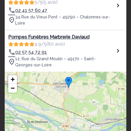
5/5
(5 avis)
02 41 57 60 47
34 Rue du Vieux Pont – 49290 – Chalonnes-sur-
Loire
Pompes Funèbres Marbrerie Daviaud
4.9/5
(80 avis)
02 57 54 72 91
12, Rue du Grand Moulin – 49170 – Saint-
Georges-sur-Loire
+
−