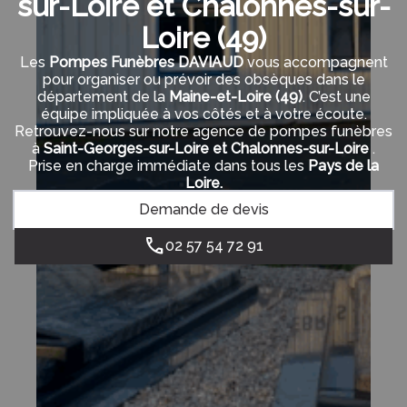
sur-Loire et Chalonnes-sur-
Loire (49)
Les
Pompes Funèbres DAVIAUD
vous accompagnent
pour organiser ou prévoir des obsèques dans le
département de la
Maine-et-Loire
(49)
. C’est une
équipe impliquée à vos côtés et à votre écoute.
Retrouvez-nous sur notre agence de pompes funèbres
à
Saint-Georges-sur-Loire et Chalonnes-sur-Loire
.
Prise en charge immédiate dans tous les
Pays de la
Loire.
Demande de devis
02 57 54 72 91