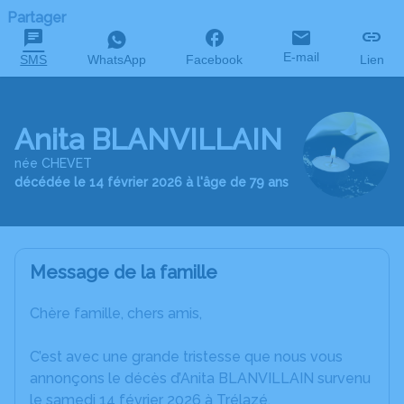
Partager
E-mail
SMS
WhatsApp
Facebook
Lien
Anita BLANVILLAIN
née CHEVET
décédée le 14 février 2026 à l'âge de 79 ans
Message de la famille
Chère famille, chers amis,
C’est avec une grande tristesse que nous vous
annonçons le décès d’Anita BLANVILLAIN survenu
le samedi 14 février 2026 à Trélazé.