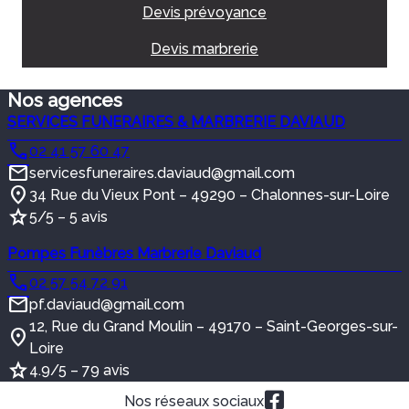
Devis prévoyance
Devis marbrerie
Nos agences
SERVICES FUNERAIRES & MARBRERIE DAVIAUD
02 41 57 60 47
servicesfuneraires.daviaud@gmail.com
34 Rue du Vieux Pont – 49290 – Chalonnes-sur-Loire
5/5 – 5 avis
Pompes Funèbres Marbrerie Daviaud
02 57 54 72 91
pf.daviaud@gmail.com
12, Rue du Grand Moulin – 49170 – Saint-Georges-sur-
Loire
4.9/5 – 79 avis
Nos réseaux sociaux