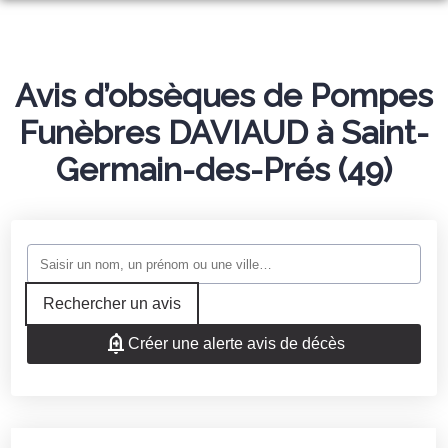
NOS SERVICES
NOS AGENCES
ORGANISER DES OBSÈQUES
Avis d’obsèques de Pompes
NOTRE CHAMBRE FUNÉRAIRE
Funèbres DAVIAUD à Saint-
AGENCE DE CHALONNES SUR LOIRE
PRÉVOIR SES OBSÈQUES
ESPACES HOMMAGES
Germain-des-Prés (49)
AGENCE DE ST GEORGES SUR LOIRE
MONUMENTS FUNÉRAIRES
SERVICES AUX FAMILLES
Rechercher un avis
Créer une alerte avis de décès