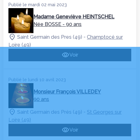
Publié le mardi 02 mai 2023
Madame Geneviève HEINTSCHEL
Née BOSSE
- 90 ans
-
Saint Germain des Pres (49)
Champtocé sur
Loire (49)
Voir
Publié le lundi 10 avril 2023
Monsieur François VILLEDEY
90 ans
-
Saint Germain des Prés (49)
St Georges sur
Loire (49)
Voir