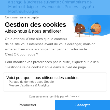
à 14h30 à l’adresse suivante : Crématorium de
Montreuil Juigne - Avenue des Poiriers - 49460
Montreuil-Juigné.
Nous vous invitons à utiliser cet espace pour
laisser vos condoléances, partager des photos
souvenirs, une anecdote ou exprimer vos pensées
à travers des mots. Cet endroit est un lieu
d'expression dédié à honorer la mémoire de Kiki.
Pas de plaques, et plutôt que des fleurs nous
mettrons à disposition une urne pour recueillir vos
dons en faveur de la Recherche contre le Cancer.
Cet avis tient lieu de faire part et de
remerciements.
Annie
Elodie, Ninon, Elena et Vincent
Julien, Loane, Hanae et Geraldine
Michel et Isabelle
24
Sylvie et Jean Pierre
Faire-part
Hommages