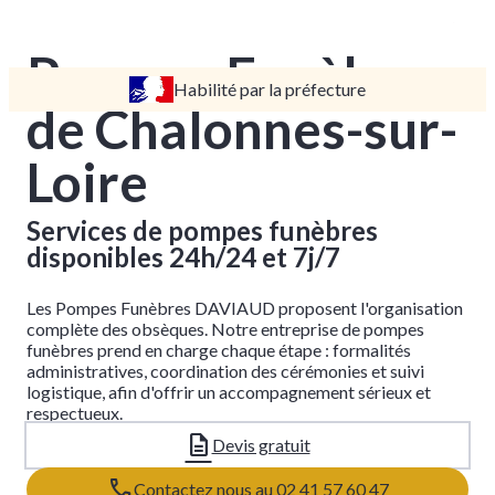
Pompes Funèbres
Habilité par la préfecture
TARIFS
de Chalonnes-sur-
DEVIS
Loire
DÉMARCHES
CRÉMATION / INCINÉRATION
Services de pompes funèbres
TRANSPORT
disponibles 24h/24 et 7j/7
ORGANISATION / PRÉPARATION
Les Pompes Funèbres DAVIAUD proposent l'organisation
URGENCE / ASSISTANCE
complète des obsèques. Notre entreprise de pompes
funèbres prend en charge chaque étape : formalités
AGENCES
administratives, coordination des cérémonies et suivi
logistique, afin d'offrir un accompagnement sérieux et
SAINT-GEORGES-SUR-LOIRE
respectueux.
Devis gratuit
CHALONNES-SUR-LOIRE
Contactez nous au 02 41 57 60 47