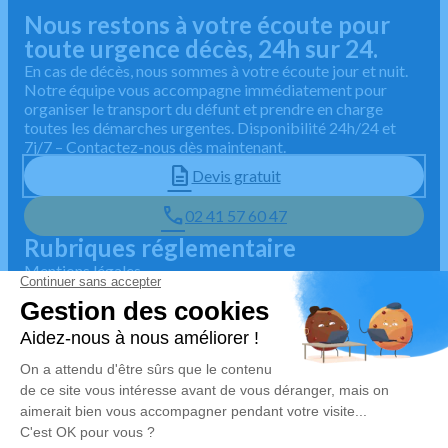
02 41 57 60 47
Nous restons à votre écoute pour
toute urgence décès, 24h sur 24.
En cas de décès, nous sommes à votre écoute jour et nuit.
Notre équipe vous accompagne immédiatement pour
organiser le transport du défunt et prendre en charge
toutes les démarches urgentes. Disponibilité 24h/24 et
7j/7 – Contactez-nous dès maintenant.
Devis gratuit
02 41 57 60 47
Rubriques réglementaire
Mentions légales
Politique de traitement des données personnelles
Politique d'utilisation des cookies
Gestionnaire de cookies
Zone d'intervention
5/5 sur Google