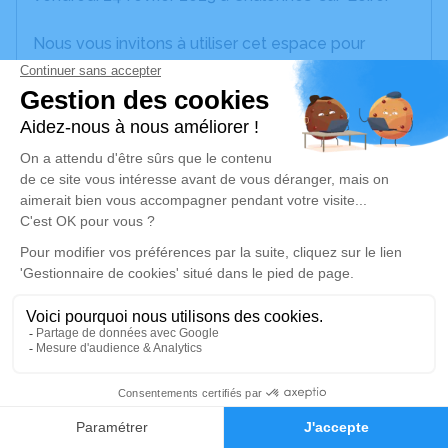
Nous vous invitons à utiliser cet espace pour
laisser vos condoléances, partager des photos
souvenirs, une anecdote ou exprimer vos pensées
à travers des poèmes ou des textes. Cet endroit
est un lieu d'expression dédié à honorer la
mémoire d’Yves RICHOMME.
Un service de plantation d’arbre hommage est
disponible ici
.
Je rends hommage
Cérémonie civile
Ce service se déroulera dans l'intimité
2
familiale
Faire-part
Hommages