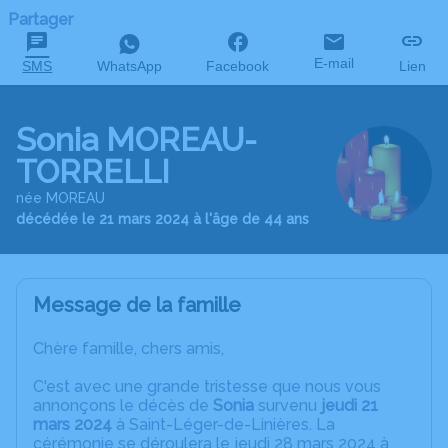
Partager
E-mail
SMS
WhatsApp
Facebook
Lien
Sonia MOREAU-
TORRELLI
née MOREAU
décédée le 21 mars 2024 à l'âge de 44 ans
Message de la famille
Chère famille, chers amis,
C'est avec une grande tristesse que nous vous
annonçons le décès de
Sonia
survenu
jeudi 21
mars 2024
à Saint-Léger-de-Linières. La
cérémonie se déroulera le jeudi 28 mars 2024 à