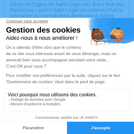
10h30 en l'Eglise de Saint Léger des Bois ( Rue des
Rochettes - 49170 Saint Léger de Linières.) Puis la
crémation au crématorium de Montreuil Juigné
(49460 avenue des Poiriers) à 16h30.
Si vous voulez participer à la création de l'espace
souvenir de Sonia, vous pouvez déposer vos dons
sur la cagnotte prévue à cet effet en cliquant sur le
lien
https://www.leetchi.com/fr/c/sonia-
1562038?
utm_source=copylink&utm_medium=social_sharing
Sonia voulait son propre espace souvenir et ne pas
avoir d'arbres plantés un peu partout. Alors ne pas
utiliser "je plante un arbre" et utiliser plutôt le lien
ci-dessus, merci pour elle.
Un service de plantation d’arbre hommage est
disponible ici
.
43
Faire-part
Hommages
Je rends hommage