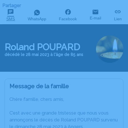
Partager
E-mail
SMS
WhatsApp
Facebook
Lien
Roland POUPARD
décédé le 28 mai 2023 à l'âge de 85 ans
Message de la famille
Chère famille, chers amis,
C’est avec une grande tristesse que nous vous
annonçons le décès de Roland POUPARD survenu
le dimanche 28 mai 2023 à Angers.