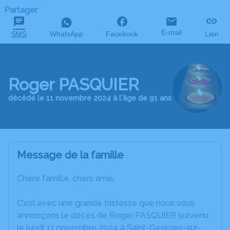
Partager
E-mail
SMS
WhatsApp
Facebook
Lien
Roger PASQUIER
décédé le 11 novembre 2024 à l'âge de 91 ans
Message de la famille
Chère famille, chers amis,
C’est avec une grande tristesse que nous vous
annonçons le décès de Roger PASQUIER survenu
le lundi 11 novembre 2024 à Saint-Georges-sur-