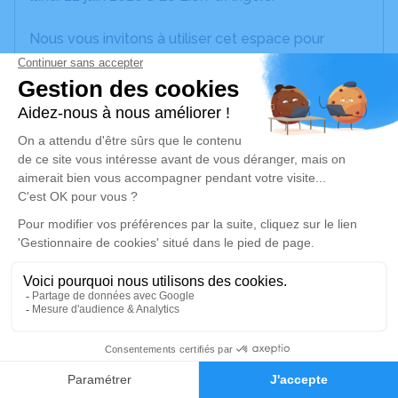
Nous vous invitons à utiliser cet espace pour
laisser vos condoléances, partager des photos
souvenirs, une anecdote ou exprimer vos pensées
à travers des poèmes ou des textes. Cet endroit
est un lieu d'expression dédié à honorer la
mémoire de Renée VEILLÉ.
Un service de plantation d’arbre hommage est
disponible ici
.
Je rends hommage
Cérémonie religieuse
samedi 27 juin 2026 à 10h00
1
Église St Jean de Linières de Saint-Jean-de-
Linières
Faire-part
Hommages
Place de la Croisée