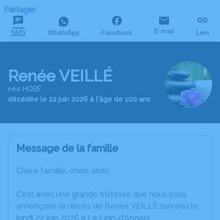
Partager
E-mail
SMS
WhatsApp
Facebook
Lien
Renée VEILLÉ
née HOBÉ
décédée le 22 juin 2026 à l'âge de 100 ans
Message de la famille
Chère famille, chers amis,
C’est avec une grande tristesse que nous vous
annonçons le décès de Renée VEILLÉ survenu le
lundi 22 juin 2026 à Le Lion-d'Angers.