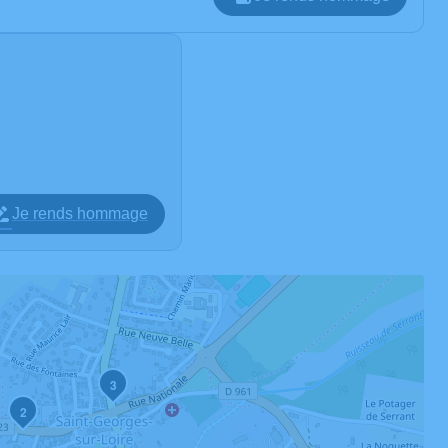
Je rends hommage
3
2