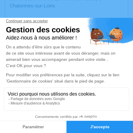
Chalonnes-sur-Loire.
Nous vous invitons à utiliser cet espace pour
laisser vos condoléances, partager des photos
souvenirs, une anecdote ou exprimer vos pensées
à travers des poèmes ou des textes. Cet endroit
est un lieu d'expression dédié à honorer la
mémoire de Raymond GENDRON.
Je rends hommage
Cérémonie religieuse
samedi 23 novembre 2024 à 15h00
Eglise de Saint-Georges-sur-Loire
38 Rue nationale
1
49170 Saint-Georges-sur-Loire
Faire-part
Hommages