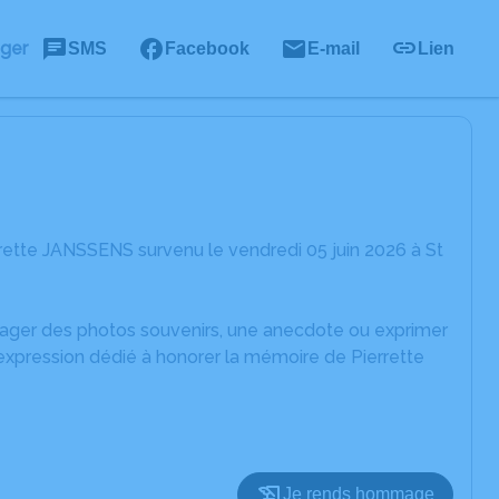
ager
SMS
Facebook
E-mail
Lien
rette JANSSENS survenu le vendredi 05 juin 2026 à St
rtager des photos souvenirs, une anecdote ou exprimer
'expression dédié à honorer la mémoire de Pierrette
Je rends hommage