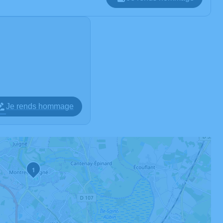
Je rends hommage
1