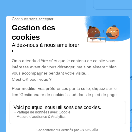
Déroulé de
Le mardi 0
Crématoriu
49460 Mont