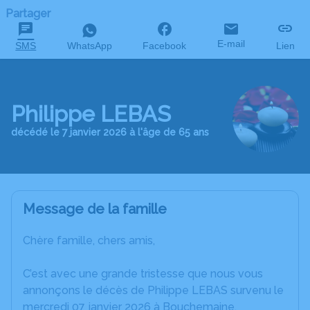
Partager
E-mail
SMS
WhatsApp
Facebook
Lien
Philippe LEBAS
décédé le 7 janvier 2026 à l'âge de 65 ans
Message de la famille
Chère famille, chers amis,
C’est avec une grande tristesse que nous vous
annonçons le décès de Philippe LEBAS survenu le
mercredi 07 janvier 2026 à Bouchemaine.