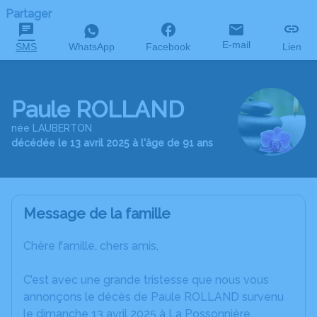
Partager
E-mail
SMS
WhatsApp
Facebook
Lien
Paule ROLLAND
née LAUBERTON
décédée le 13 avril 2025 à l'âge de 91 ans
Message de la famille
Chère famille, chers amis,
C’est avec une grande tristesse que nous vous
annonçons le décès de Paule ROLLAND survenu
le dimanche 13 avril 2025 à La Possonnière.