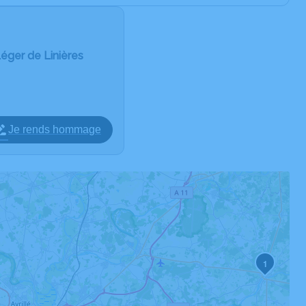
Léger de Linières
Je rends hommage
1