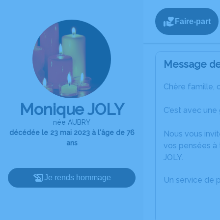
Faire-part
Message de 
Chère famille, 
Monique JOLY
C’est avec une
née AUBRY
décédée le 23 mai 2023 à l'âge de 76
Nous vous invit
ans
vos pensées à 
JOLY.
Je rends hommage
Un service de 