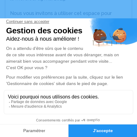
Nous vous invitons à utiliser cet espace pour
laisser vos condoléances, partager des photos
souvenirs, une anecdote ou exprimer vos pensées
à travers des poèmes ou des textes. Cet endroit
est un lieu d'expression dédié à honorer la
mémoire de Michel LOISEAU.
Un service de plantation d’arbre hommage est
disponible ici
.
Je rends hommage
Cérémonie religieuse
mercredi 24 mai 2023 à 15h00
1
Eglise de Villeveque de Rives-du-Loir-en-
Anjou
Faire-part
Hommages
4 Rue Jacques Garnier