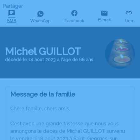
Partager
E-mail
SMS
WhatsApp
Facebook
Lien
Michel GUILLOT
décédé le 18 août 2023 à l'âge de 66 ans
Message de la famille
Chère famille, chers amis,
C’est avec une grande tristesse que nous vous
annonçons le décès de Michel GUILLOT survenu
le vendredi 18 août 2023 à Saint-Georges-sur-