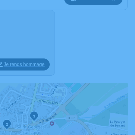
Je rends hommage
3
2