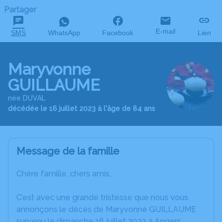
Partager
E-mail
SMS
WhatsApp
Facebook
Lien
Maryvonne
GUILLAUME
née DUVAL
décédée le 16 juillet 2023 à l'âge de 84 ans
Message de la famille
Chère famille, chers amis,
C’est avec une grande tristesse que nous vous
annonçons le décès de Maryvonne GUILLAUME
survenu le dimanche 16 juillet 2023 à Angers.