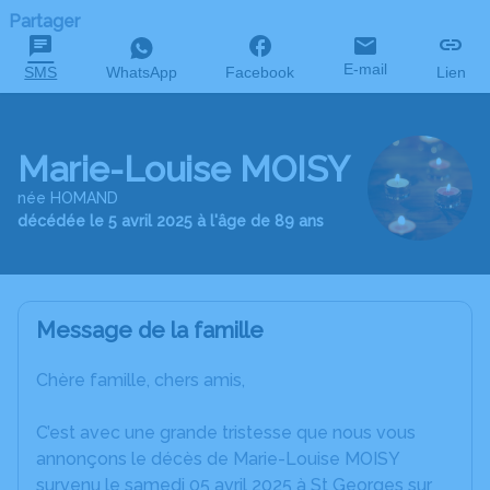
Partager
E-mail
SMS
WhatsApp
Facebook
Lien
Marie-Louise MOISY
née HOMAND
décédée le 5 avril 2025 à l'âge de 89 ans
Message de la famille
Chère famille, chers amis,
C’est avec une grande tristesse que nous vous
annonçons le décès de Marie-Louise MOISY
survenu le samedi 05 avril 2025 à St Georges sur