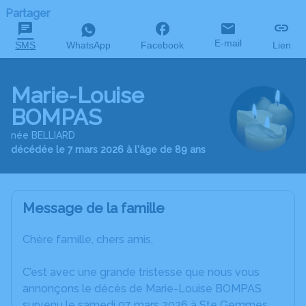
Partager
E-mail
SMS
WhatsApp
Facebook
Lien
Marie-Louise
BOMPAS
née BELLIARD
décédée le 7 mars 2026 à l'âge de 89 ans
Message de la famille
Chère famille, chers amis,
C’est avec une grande tristesse que nous vous
annonçons le décès de Marie-Louise BOMPAS
survenu le samedi 07 mars 2026 à Ste Gemmes