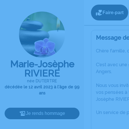
Faire-part
Message de 
Chère famille, 
Marie-Josèphe
C’est avec une
RIVIERE
Angers.
née DUTERTRE
Nous vous invit
décédée le 12 avril 2023 à l'âge de 99
vos pensées à t
ans
Josèphe RIVIE
Un service de 
Je rends hommage