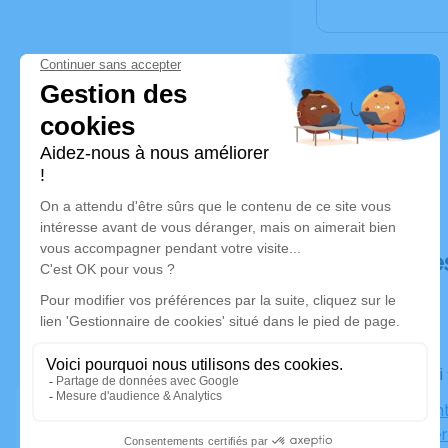
Déroulé de
Le samedi 
Église Sain
Possonniè