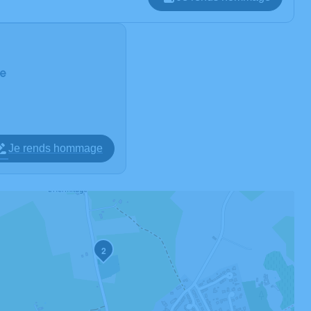
re
Je rends hommage
2