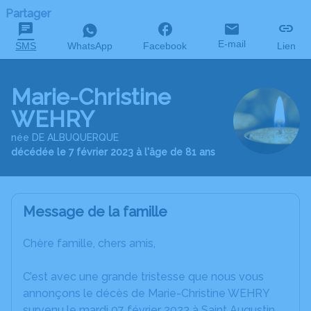
Partager
E-mail
SMS
WhatsApp
Facebook
Lien
Marie-Christine
WEHRY
née DE ALBUQUERQUE
décédée le 7 février 2023 à l'âge de 81 ans
Message de la famille
Chère famille, chers amis,
C’est avec une grande tristesse que nous vous
annonçons le décès de Marie-Christine WEHRY
survenu le mardi 07 février 2023 à Saint Augustin