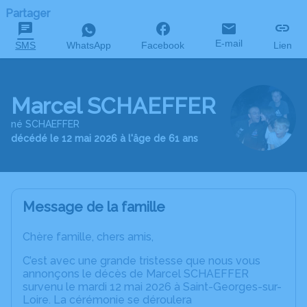
Partager
E-mail
SMS
WhatsApp
Facebook
Lien
Marcel SCHAEFFER
né SCHAEFFER
décédé le 12 mai 2026 à l'âge de 61 ans
Message de la famille
Chère famille, chers amis,
C’est avec une grande tristesse que nous vous
annonçons le décès de Marcel SCHAEFFER
survenu le mardi 12 mai 2026 à Saint-Georges-sur-
Loire. La cérémonie se déroulera