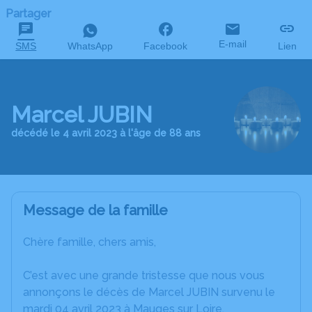
Partager
E-mail
SMS
WhatsApp
Facebook
Lien
Marcel JUBIN
décédé le 4 avril 2023 à l'âge de 88 ans
Message de la famille
Chère famille, chers amis,
C’est avec une grande tristesse que nous vous
annonçons le décès de Marcel JUBIN survenu le
mardi 04 avril 2023 à Mauges sur Loire.