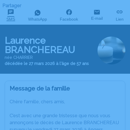
Partager
E-mail
SMS
WhatsApp
Facebook
Lien
Laurence
BRANCHEREAU
née CHARRIER
décédée le 27 mars 2026 à l'âge de 57 ans
Message de la famille
Chère famille, chers amis,
C’est avec une grande tristesse que nous vous
annonçons le décès de Laurence BRANCHEREAU
survenu le vendredi 27 mars 2026 à Angers.