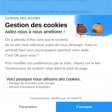
Nous vous invitons à utiliser cet espace pour
laisser vos condoléances, partager des photos
souvenirs, une anecdote ou exprimer vos pensées
à travers des poèmes ou des textes. Cet endroit
est un lieu d'expression dédié à honorer la
mémoire de Laurence BRANCHEREAU.
Un service de plantation d’arbre hommage est
disponible ici
.
Je rends hommage
Cérémonie religieuse
jeudi 02 avril 2026 à 10h30
33
Église de Rochefort-sur-Loire
Place de la Mairie
Faire-part
Hommages
49190 Rochefort-sur-Loire