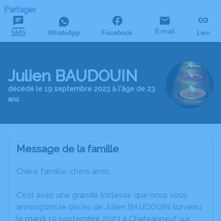
Partager
E-mail
SMS
WhatsApp
Facebook
Lien
Julien BAUDOUIN
décédé le 19 septembre 2023 à l'âge de 23
ans
Message de la famille
Chère famille, chers amis,
C’est avec une grande tristesse que nous vous
annonçons le décès de Julien BAUDOUIN survenu
le mardi 19 septembre 2023 à Chateauneuf sur