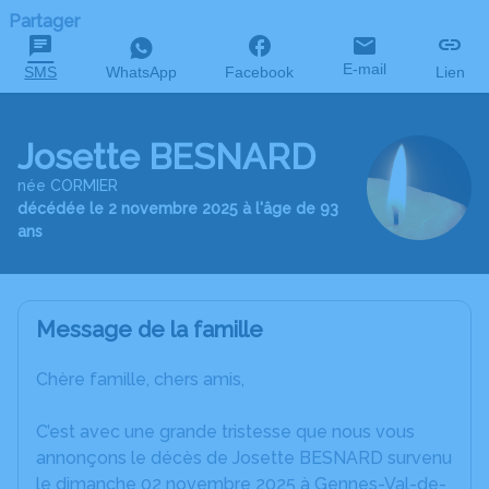
Partager
E-mail
SMS
WhatsApp
Facebook
Lien
Josette BESNARD
née CORMIER
décédée le 2 novembre 2025 à l'âge de 93
ans
Message de la famille
Chère famille, chers amis,
C’est avec une grande tristesse que nous vous
annonçons le décès de Josette BESNARD survenu
le dimanche 02 novembre 2025 à Gennes-Val-de-