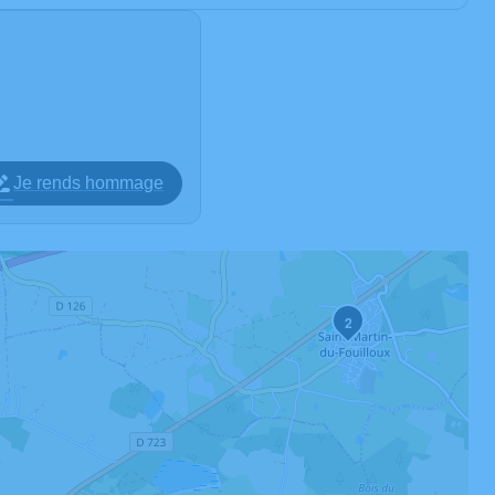
Je rends hommage
2