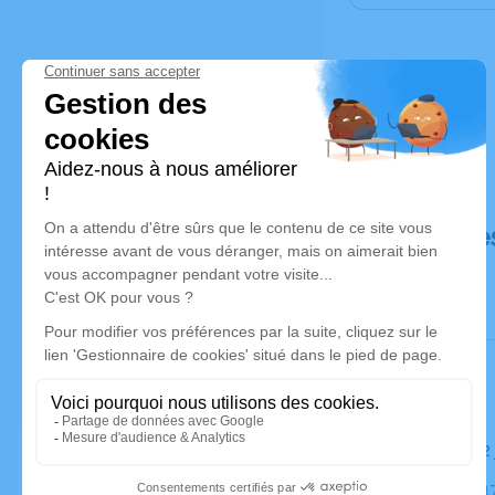
Déroulé de
Le lundi 1
Église, 491