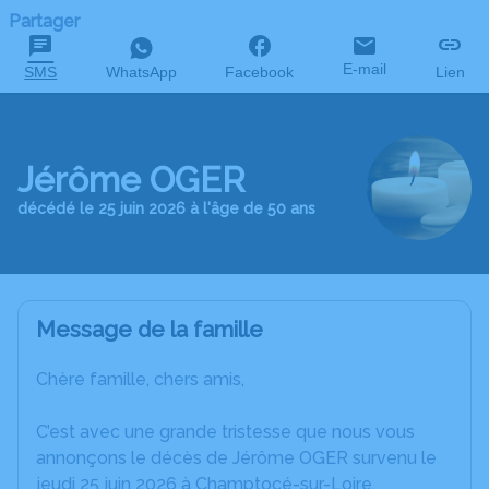
Partager
E-mail
SMS
WhatsApp
Facebook
Lien
Jérôme OGER
décédé le 25 juin 2026 à l'âge de 50 ans
Message de la famille
Chère famille, chers amis,
C’est avec une grande tristesse que nous vous
annonçons le décès de Jérôme OGER survenu le
jeudi 25 juin 2026 à Champtocé-sur-Loire.