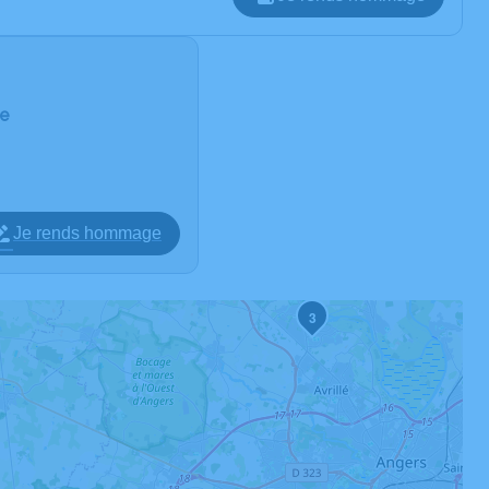
re
Je rends hommage
3