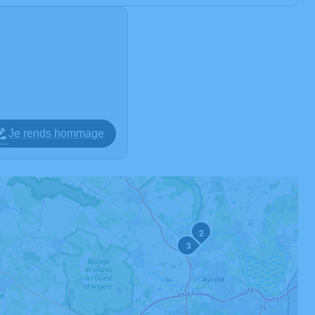
Je rends hommage
2
3