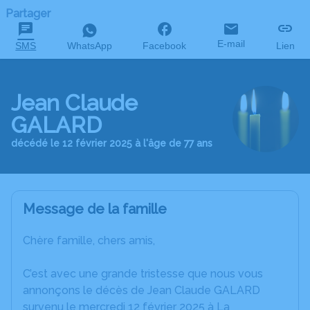
Partager
E-mail
SMS
WhatsApp
Facebook
Lien
Jean Claude
GALARD
décédé le 12 février 2025 à l'âge de 77 ans
Message de la famille
Chère famille, chers amis,
C’est avec une grande tristesse que nous vous
annonçons le décès de Jean Claude GALARD
survenu le mercredi 12 février 2025 à La