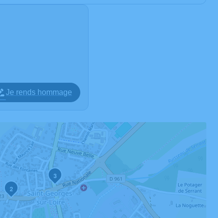
Je rends hommage
3
2