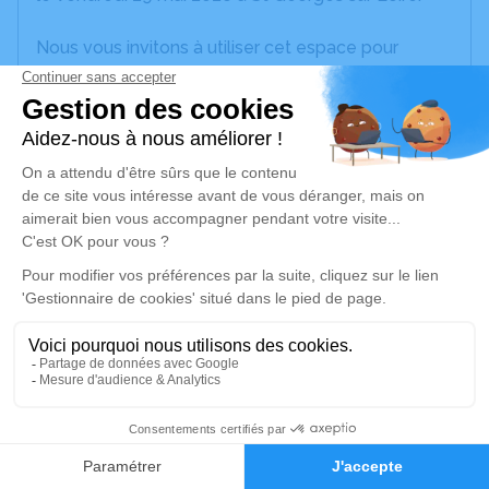
Nous vous invitons à utiliser cet espace pour
laisser vos condoléances, partager des photos
souvenirs, une anecdote ou exprimer vos pensées
à travers des poèmes ou des textes. Cet endroit
est un lieu d'expression dédié à honorer la
mémoire de Gilberte CACHET.
Un service de plantation d’arbre hommage est
disponible ici
.
Je rends hommage
Cérémonie religieuse
mercredi 03 juin 2026 à 10h30
1
Eglise Saint Léger des Bois ( de Saint Léger de
Linières
Faire-part
Hommages
Rue des Rochettes