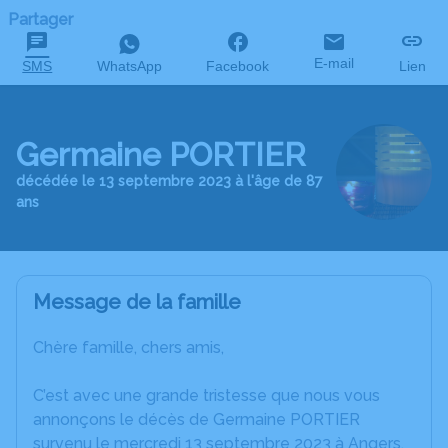
Partager
E-mail
SMS
WhatsApp
Facebook
Lien
Germaine PORTIER
décédée le 13 septembre 2023 à l'âge de 87
ans
Message de la famille
Chère famille, chers amis,
C’est avec une grande tristesse que nous vous
annonçons le décès de Germaine PORTIER
survenu le mercredi 13 septembre 2023 à Angers.