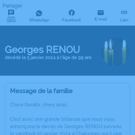
Partager
E-mail
SMS
WhatsApp
Facebook
Lien
Georges RENOU
décédé le 5 janvier 2024 à l'âge de 99 ans
Message de la famille
Chère famille, chers amis,
C’est avec une grande tristesse que nous vous
annonçons le décès de Georges RENOU survenu
le vendredi 05 janvier 2024 à Chalonnes-sur-Loire.