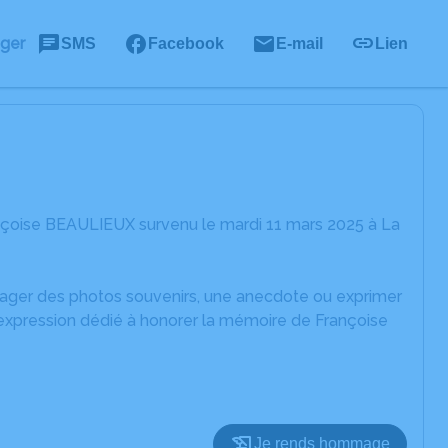
ager
SMS
Facebook
E-mail
Lien
nçoise BEAULIEUX survenu le mardi 11 mars 2025 à La
rtager des photos souvenirs, une anecdote ou exprimer
'expression dédié à honorer la mémoire de Françoise
Je rends hommage