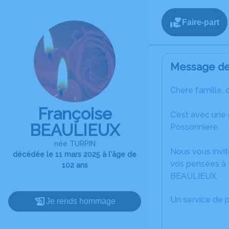
Faire-part
Message de 
Chère famille, 
Françoise
C’est avec une
BEAULIEUX
Possonniere.
née TURPIN
Nous vous invit
décédée le 11 mars 2025 à l'âge de
vos pensées à 
102 ans
BEAULIEUX.
Un service de 
Je rends hommage