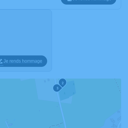
Je rends hommage
2
3