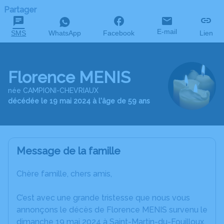
Partager
E-mail
SMS
WhatsApp
Facebook
Lien
Florence MENIS
née CAMPIONI-CHEVRIAUX
décédée le 19 mai 2024 à l'âge de 59 ans
Message de la famille
Chère famille, chers amis,
C’est avec une grande tristesse que nous vous
annonçons le décès de Florence MENIS survenu le
dimanche 19 mai 2024 à Saint-Martin-du-Fouilloux.