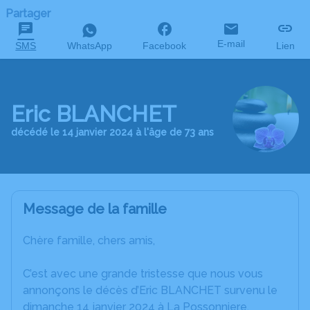
Partager
E-mail
SMS
WhatsApp
Facebook
Lien
Eric BLANCHET
décédé le 14 janvier 2024 à l'âge de 73 ans
Message de la famille
Chère famille, chers amis,
C’est avec une grande tristesse que nous vous
annonçons le décès d’Eric BLANCHET survenu le
dimanche 14 janvier 2024 à La Possonniere.