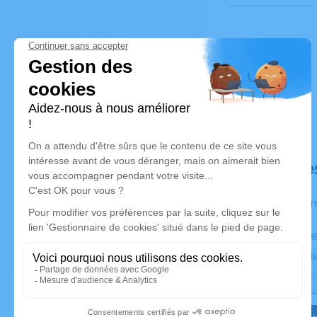
Déroulé de
Les inform
Activez une ale
Recevoir une ale