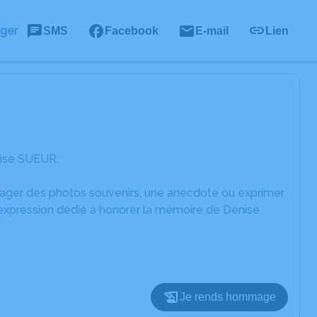
ager
SMS
Facebook
E-mail
Lien
nise SUEUR.
rtager des photos souvenirs, une anecdote ou exprimer
'expression dédié à honorer la mémoire de Denise
Je rends hommage