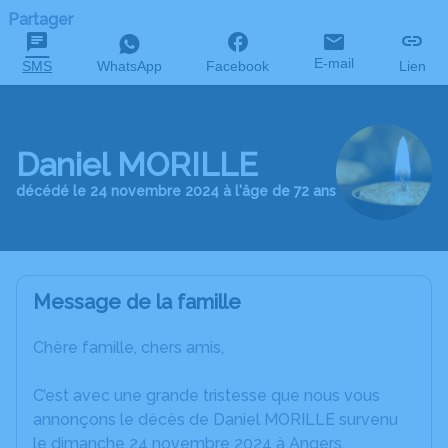
Partager
E-mail
SMS
WhatsApp
Facebook
Lien
Daniel MORILLE
décédé le 24 novembre 2024 à l'âge de 72 ans
Message de la famille
Chère famille, chers amis,
C’est avec une grande tristesse que nous vous
annonçons le décès de Daniel MORILLE survenu
le dimanche 24 novembre 2024 à Angers.