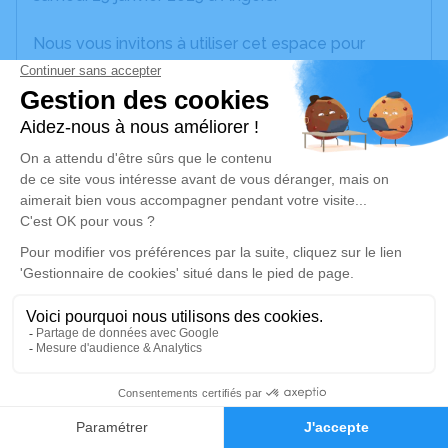
Nous vous invitons à utiliser cet espace pour
laisser vos condoléances, partager des photos
souvenirs, une anecdote ou exprimer vos pensées
à travers des poèmes ou des textes. Cet endroit
est un lieu d'expression dédié à honorer la
mémoire de Daniel GAUDIN.
Un service de plantation d’arbre hommage est
disponible ici
.
Je rends hommage
Cérémonie religieuse
jeudi 30 janvier 2025 à 10h30
3
Église St Jean de Linières de Saint-Jean-de-
Linières
Faire-part
Hommages
Place de la Croisée