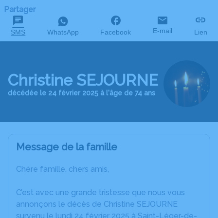
Partager
E-mail
SMS
WhatsApp
Facebook
Lien
Christine SEJOURNE
décédée le 24 février 2025 à l'âge de 74 ans
Message de la famille
Chère famille, chers amis,
C’est avec une grande tristesse que nous vous
annonçons le décès de Christine SEJOURNE
survenu le lundi 24 février 2025 à Saint-Léger-de-