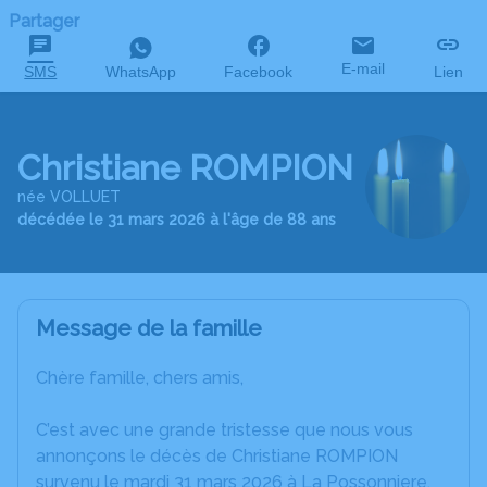
Partager
E-mail
SMS
WhatsApp
Facebook
Lien
Christiane ROMPION
née VOLLUET
décédée le 31 mars 2026 à l'âge de 88 ans
Message de la famille
Chère famille, chers amis,
C’est avec une grande tristesse que nous vous
annonçons le décès de Christiane ROMPION
survenu le mardi 31 mars 2026 à La Possonniere.