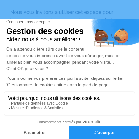
Nous vous invitons à utiliser cet espace pour
laisser vos condoléances, partager des photos
souvenirs, une anecdote ou exprimer vos pensées
à travers des poèmes ou des textes. Cet endroit
est un lieu d'expression dédié à honorer la
mémoire de Christian MARCEAU.
Un service de plantation d’arbre hommage est
disponible ici
.
Je rends hommage
Cérémonie religieuse
samedi 14 octobre 2023 à 09h30
11
Église de Champtocé-sur-Loire
4 place de l'Eglise
Faire-part
Hommages
49123 Champtocé-sur-Loire