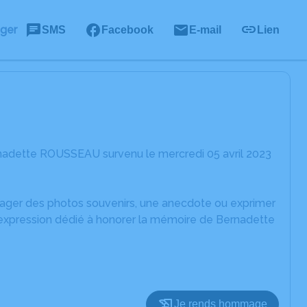
ager
SMS
Facebook
E-mail
Lien
nadette ROUSSEAU survenu le mercredi 05 avril 2023
rtager des photos souvenirs, une anecdote ou exprimer
'expression dédié à honorer la mémoire de Bernadette
Je rends hommage