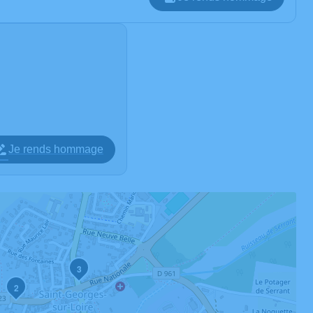
Je rends hommage
3
2